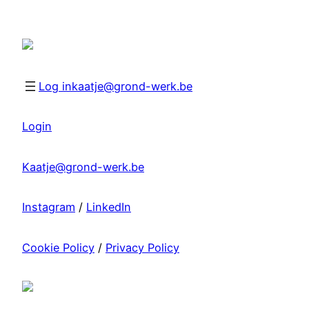
Spring
naar
de
inhoud
Log in
kaatje@grond-werk.be
Login
Kaatje@grond-werk.be
Instagram
/
LinkedIn
Cookie Policy
/
Privacy Policy